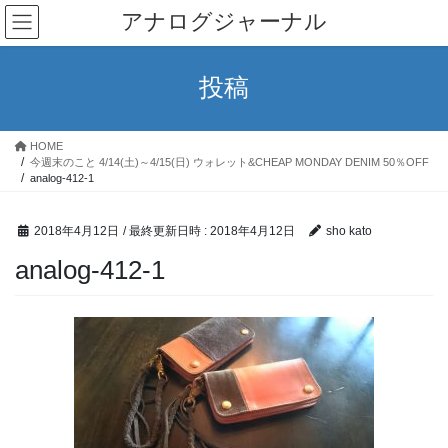
コ
ナ
アナログジャーナル
ン
ビ
テ
ゲ
ン
ー
投稿
ツ
シ
へ
ョ
ス
ン
HOME
キ
に
今週末のこと 4/14(土)～4/15(日) ウォレット&CHEAP MONDAY DENIM 50％OFF
ッ
移
analog-412-1
プ
動
2018年4月12日
/ 最終更新日時 :
2018年4月12日
sho kato
analog-412-1