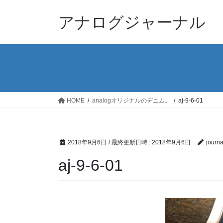
コ
ナ
ン
ビ
アナログジャーナル
テ
ゲ
ン
ー
ツ
シ
へ
ョ
ス
ン
キ
に
ッ
移
HOME
analogオリジナルのデニム。
aj-9-6-01
プ
動
2018年9月6日
/ 最終更新日時 :
2018年9月6日
journ
aj-9-6-01