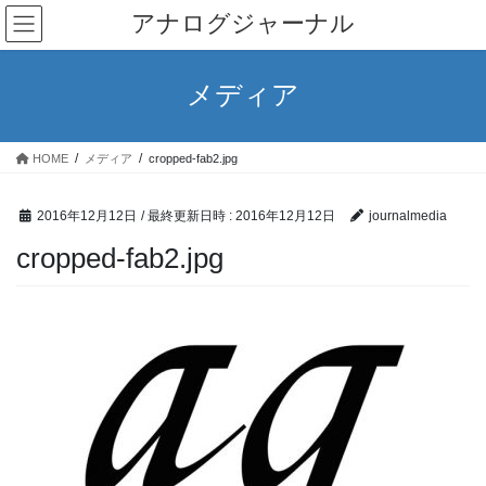
コ
ナ
アナログジャーナル
ン
ビ
テ
ゲ
ン
ー
メディア
ツ
シ
へ
ョ
ス
ン
HOME
メディア
cropped-fab2.jpg
キ
に
ッ
移
プ
動
2016年12月12日
/ 最終更新日時 :
2016年12月12日
journalmedia
cropped-fab2.jpg