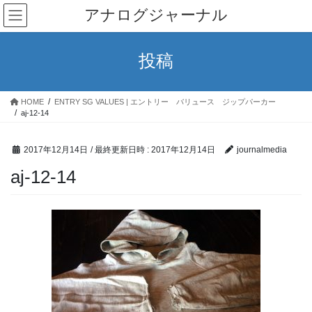
コ
ナ
アナログジャーナル
ン
ビ
テ
ゲ
ン
ー
投稿
ツ
シ
へ
ョ
ス
ン
HOME
ENTRY SG VALUES | エントリー バリュース ジップパーカー
キ
に
aj-12-14
ッ
移
プ
動
2017年12月14日
/ 最終更新日時 :
2017年12月14日
journalmedia
aj-12-14