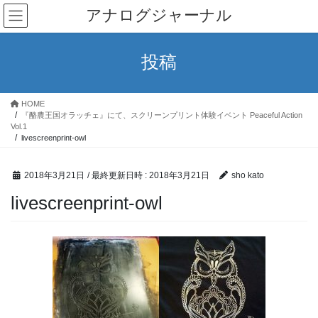
コ
ナ
アナログジャーナル
ン
ビ
テ
ゲ
ン
ー
投稿
ツ
シ
へ
ョ
ス
ン
HOME
キ
に
『酪農王国オラッチェ』にて、スクリーンプリント体験イベント Peaceful Action
ッ
移
Vol.1
livescreenprint-owl
プ
動
2018年3月21日
/ 最終更新日時 :
2018年3月21日
sho kato
livescreenprint-owl