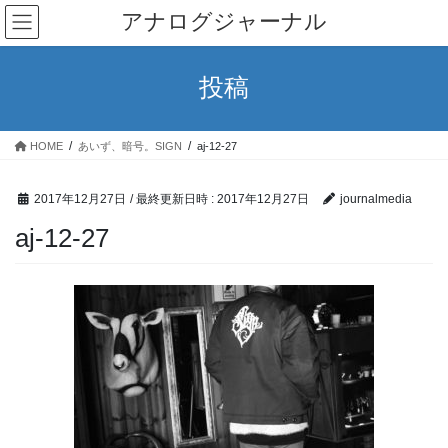
コ
ナ
アナログジャーナル
ン
ビ
テ
ゲ
ン
ー
投稿
ツ
シ
へ
ョ
ス
ン
HOME
あいず、暗号。SIGN
aj-12-27
キ
に
ッ
移
プ
動
2017年12月27日
/ 最終更新日時 :
2017年12月27日
journalmedia
aj-12-27