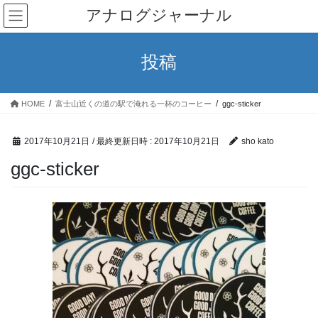
コ
ナ
アナログジャーナル
ン
ビ
テ
ゲ
ン
ー
投稿
ツ
シ
へ
ョ
ス
ン
HOME
富士山近くの道の駅で淹れる一杯のコーヒー
ggc-sticker
キ
に
ッ
移
プ
動
2017年10月21日
/ 最終更新日時 :
2017年10月21日
sho kato
ggc-sticker