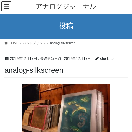
コ
ナ
アナログジャーナル
ン
ビ
テ
ゲ
ン
ー
投稿
ツ
シ
へ
ョ
ス
ン
HOME
ハンドプリント
analog-silkscreen
キ
に
ッ
移
プ
動
2017年12月17日
/ 最終更新日時 :
2017年12月17日
sho kato
analog-silkscreen