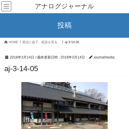
コ
ナ
アナログジャーナル
ン
ビ
テ
ゲ
ン
ー
投稿
ツ
シ
へ
ョ
ス
ン
HOME
那須と益子、藍染を見る。
aj-3-14-05
キ
に
ッ
移
プ
動
2018年3月14日
/ 最終更新日時 :
2018年3月14日
journalmedia
aj-3-14-05