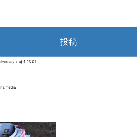
投稿
versary
aj-4-23-01
rnalmedia