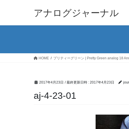
コ
ナ
ン
ビ
アナログジャーナル
テ
ゲ
ン
ー
ツ
シ
へ
ョ
ス
ン
キ
に
ッ
移
HOME
プリティーグリーン | Pretty Green analog 18 Anni
プ
動
2017年4月23日
/ 最終更新日時 :
2017年4月23日
jou
aj-4-23-01