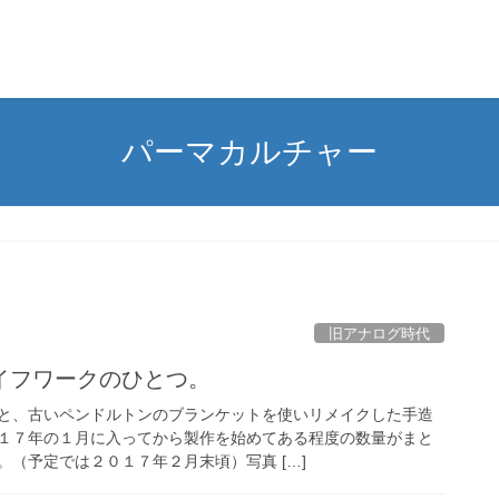
パーマカルチャー
旧アナログ時代
イフワークのひとつ。
と、古いペンドルトンのブランケットを使いリメイクした手造
１７年の１月に入ってから製作を始めてある程度の数量がまと
（予定では２０１７年２月末頃）写真 […]