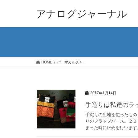
コ
ナ
ン
ビ
アナログジャーナル
テ
ゲ
ン
ー
ツ
シ
へ
ョ
ス
ン
キ
に
ッ
移
HOME
パーマカルチャー
プ
動
2017年1月14日
手造りは私達のラ
手織りの生地を使ったもの
りのフラップパース。２０
まった時に販売を行います。